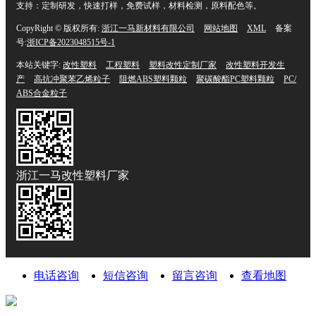
支持：定制研发，快速打样，免费试样，材料检测，原料配色等。
CopyRight © 版权所有:
浙江一马新材料有限公司
网站地图
XML
备案
号:
浙ICP备2023048515号-1
本站关键字:
改性塑料
工程塑料
塑料改性定制厂家
改性塑料开发生
产
高抗冲聚苯乙烯粒子
阻燃ABS塑料颗粒
聚碳酸酯PC塑料颗粒
PC/
ABS合金粒子
浙江一马改性塑料厂家
电话咨询
短信咨询
留言咨询
查看地图