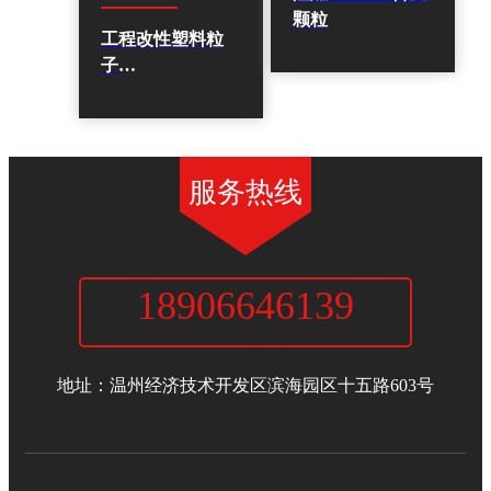
颗粒
工程改性塑料粒
子
ABS,PP,PC,HIPS,PC+ABS，
增韧，增强，V0
阻燃、高抗冲、
耐热抗 UV
服务热线
18906646139
浙江一马新材料有限公司
地址：温州经济技术开发区滨海园区十五路603号