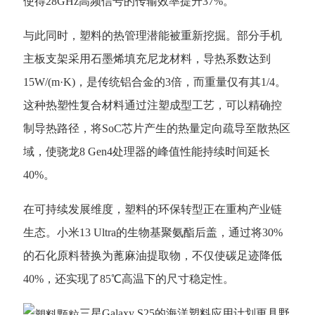
使得28GHz高频信号的传输效率提升37%。
与此同时，塑料的热管理潜能被重新挖掘。部分手机
主板支架采用石墨烯填充尼龙材料，导热系数达到
15W/(m·K)，是传统铝合金的3倍，而重量仅有其1/4。
这种热塑性复合材料通过注塑成型工艺，可以精确控
制导热路径，将SoC芯片产生的热量定向疏导至散热区
域，使骁龙8 Gen4处理器的峰值性能持续时间延长
40%。
在可持续发展维度，塑料的环保转型正在重构产业链
生态。小米
13 Ultra的生物基聚氨酯后盖，通过将30%
的石化原料替换为蓖麻油提取物，不仅使碳足迹降低
40%，还实现了85℃高温下的尺寸稳定性。
三星Galaxy S25的海洋塑料应用计划更具野