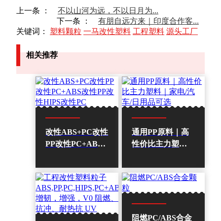
上一条 ：
不以山河为远，不以日月为...
下一条 ：
有朋自远方来｜印度合作客...
关键词：
塑料颗粒
一马改性塑料
工程塑料
源头工厂
相关推荐
改性ABS+PC改性
通用PP原料｜高
PP改性PC+ABS
性价比主力塑料
改性PP改性HIPS
｜家电/汽车/日用
改性PC
品可选
阻燃PC/ABS合金